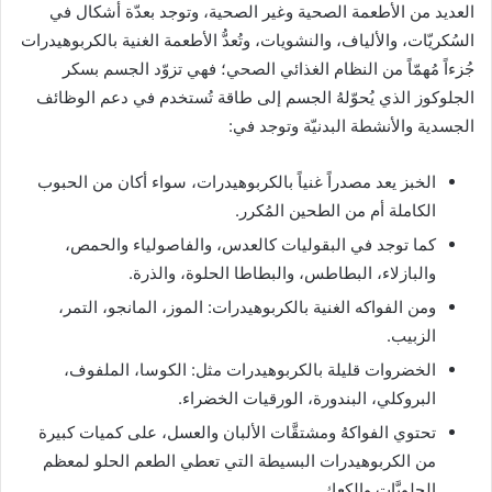
العديد من الأطعمة الصحية وغير الصحية، وتوجد بعدّة أشكال في
السُكريّات، والألياف، والنشويات، وتُعدُّ الأطعمة الغنية بالكربوهيدرات
جُزءاً مُهمّاً من النظام الغذائي الصحي؛ فهي تزوّد الجسم بسكر
الجلوكوز الذي يُحوّلهُ الجسم إلى طاقة تُستخدم في دعم الوظائف
الجسدية والأنشطة البدنيّة وتوجد في:
الخبز يعد مصدراً غنياً بالكربوهيدرات، سواء أكان من الحبوب
الكاملة أم من الطحين المُكرر.
كما توجد في البقوليات كالعدس، والفاصولياء والحمص،
والبازلاء، البطاطس، والبطاطا الحلوة، والذرة.
ومن الفواكه الغنية بالكربوهيدرات: الموز، المانجو، التمر،
الزبيب.
الخضروات قليلة بالكربوهيدرات مثل: الكوسا، الملفوف،
البروكلي، البندورة، الورقيات الخضراء.
تحتوي الفواكهُ ومشتقَّات الألبان والعسل، على كميات كبيرة
من الكربوهيدرات البسيطة التي تعطي الطعم الحلو لمعظم
الحلويَّات والكعك.