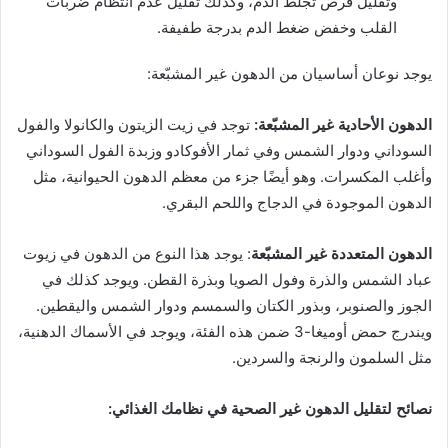
وتقليل فرص تجلط الدم، وكذلك تقليل عدم انتظام ضربات
القلب وخفض ضغط الدم بدرجة طفيفة.
يوجد نوعان أساسيان من الدهون غير المشبّعة:
الدهون الأحادية غير المشبّعة:
توجد في زيت الزيتون والكانولا والفول
السوداني ودوار الشمس وفي ثمار الأفوكادو وزبدة الفول السوداني
وأغلب المكسرات. وهو أيضًا جزء من معظم الدهون الحيوانية، مثل
الدهون الموجودة في الدجاج واللحم البقري.
الدهون المتعددة غير المشبّعة
: يوجد هذا النوع من الدهون في زيوت
عباد الشمس والذرة وفول الصويا وبذرة القطن. ويوجد كذلك في
الجوز والصنوبر، وبذور الكتان والسمسم ودوار الشمس واليقطين.
ويندرج حمض أوميغا-3 ضمن هذه الفئة، ويوجد في الأسماك الدهنية،
مثل السلمون والرنجة والسردين.
نصائح لتقليل الدهون غير الصحية في نظامك الغذائي
: