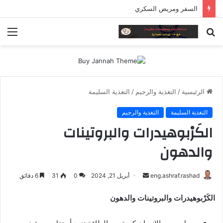
السفر ومريض السكري
بحث
الق
عن
الرئيسية
/
التغذية والرجيم
/
التغذية السليمة
التغذية السليمة
التغذية والرجيم
الكَرْبوهيدرات والبروتينات
والدهون
أرسل
eng.ashraf.rashad
أبريل 21, 2024
0
31
6 دقائق
بريدا
الكَرْبوهيدرات والبروتينات والدهون
إلكترونيا