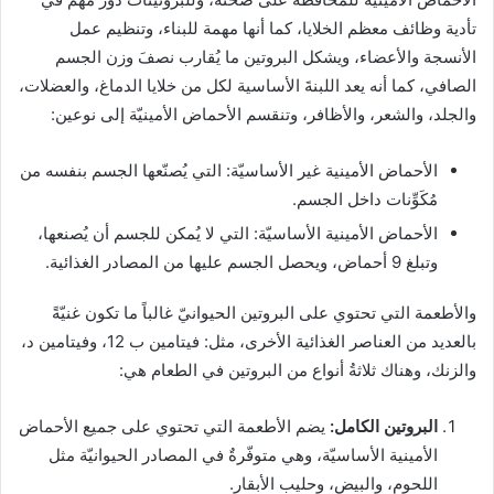
تأدية وظائف معظم الخلايا، كما أنها مهمة للبناء، وتنظيم عمل
الأنسجة والأعضاء، ويشكل البروتين ما يُقارب نصفَ وزن الجسم
الصافي، كما أنه يعد اللبنةَ الأساسية لكل من خلايا الدماغ، والعضلات،
والجلد، والشعر، والأظافر، وتنقسم الأحماض الأمينيّة إلى نوعين:
الأحماض الأمينية غير الأساسيّة: التي يُصنّعها الجسم بنفسه من
مُكَوِّنات داخل الجسم.
الأحماض الأمينية الأساسيّة: التي لا يُمكن للجسم أن يُصنعها،
وتبلغ 9 أحماض، ويحصل الجسم عليها من المصادر الغذائية.
والأطعمة التي تحتوي على البروتين الحيوانيّ غالباً ما تكون غنيّةً
بالعديد من العناصر الغذائية الأخرى، مثل: فيتامين ب 12، وفيتامين د،
والزنك، وهناك ثلاثةُ أنواع من البروتين في الطعام هي:
البروتين الكامل:
يضم الأطعمة التي تحتوي على جميع الأحماض
الأمينية الأساسيّة، وهي متوفّرةٌ في المصادر الحيوانيّة مثل
اللحوم، والبيض، وحليب الأبقار.