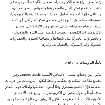
وتعدُّ بعض أنواع هذه الكربوهيدرات مصدراً للألياف، الموجودة في
منتجات القمح (مثل الخبز والمعكرونة) والفيتامينات، والمعادن،
وبالتالي فإنّها تأخذ وقتاً أطول لعمليّة الهضم مُقارنةً بالكربوهيدرات
البسيطة، مما يجعل تأثيرها في مستوى سكر الدم أقل، أي أنّه لا
يسبب ارتفاع مستوياته بشكل سريع، ومن الأمثلة على مصادر
الكربوهيدرات المُعقدة: الحبوب الكاملة، مثل الذرة والفاصولياء
والخضراوات الجَذريَّة مثل البطاطا والبطاطا الحلوة، والخضروات
النشويّة وغير النشويّة، والبقوليات، وغيرها.
ثانياً:
البروتينات
proteins
تتكون من وحداتٍ تسمى الأحماض الأمينية amino acids، وهي
تجتمع معًا في تشكيلاتٍ معقَّدة. ونتيجةً لتكوُّن البروتينات من جزيئات
معقدة، فإنَّ الجسم يستغرق وقتًا أطول لتفكيكها ولذلك، فهي مصدر
طاقة أبطأ وأطول بكثير من الكربوهيدرات، ويبلغ عدد الأحماض
الأمينية 20 حمضًا تتجمّع معاً لتكوّن البروتين، ويحتاج الجسم لجميع
الأحماض الأمينية للمحافظة على صحته، وللبروتينات دور مهم في