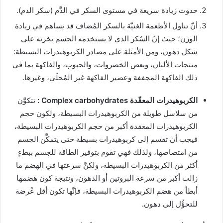
حدوث زيادة سريعة في مستوى السكر في الدَّم (سكر الدم).
أنّ تناول الأطعمة الغنيّة بالسكر المُضاف قد يساهم في زيادة
الوزن؛ حيث إنّ السُكر الذي لا يستخدمه الجسم يخزنه على
شكل دهون، ومن الأمثلة على مصادر الكربوهيدرات البسيطة:
منتجات الألبان، وبعض الخضروات، والحبوب، والفاكهة بما في
ذلك الفاكهة المجففة وعصير الفاكهة غير المُحلّى، وغيرها.
الكربوهيدرات المعقّدة
Complex carbohydrates
:
تتكوَّن
من سلاسل طويلة من الكربوهيدرات البسيطة، ولكون حجم
الكربوهيدرات المعقدة أكبر من حجم الكربوهيدرات البسيطة،
فيجب أن تقسم إلى كربوهيدرات بسيطة حتى يتمكَّن الجسم
من امتصاصها، ولذلك فهي تقوم بتوفير الطاقة للجسم ببطءٍ
أكثر من الكربوهيدرات البسيطة، ولكنَّ سرعتها في الهضم ما
زالت أكبر من سرعة البروتين أو الدهون، ونتيجة كون هضمها
أبطأ من هضم الكربوهيدرات البسيطة، فإنَّها تكون أقل عُرضة
للتحوُّل إلى دهون.