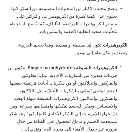
ينصح بتجنب الاكثار من المحليات المصنوعة من السكر لإنها
تحتوي على كمية كبيرة من الكربوهيدرات، والتركيز على
مصادر الكربوهيدرات المرتفعة بالألياف، كما يُنصح باستخدام
مُحلّيات صحية لتحلية الأطعمة والمشروبات.
الكربوهيدرات
تكون إما بسيطة أو معقدة، وفقا لحجم الجزيء،
وتصنف بشكل عام إلى نوعين:
الكربوهيدرات البسيطة
Simple carbohydrates
:
تتكون من
جزيئات صغيرة من السكريات الأحادية، مثل: الجلوكوز،
والفركتوز، والجلاكتوز، أو من سكريات أحادية مُرتبطة ببعضها
البعض؛ والتي تُسمّى بالسُكريات الثُنائيّة، مثل: اللاكتوز،
والسكروز، والمالتوز، الكربوهيدرات البسيطة سهلة الهضم
والامتصاص، ويمكن للجسم تفكيكها وامتصاصها بسرعة، ومن
ثمّ تحولها الإنزيمات إلى السُكر الأحادي كالجلوكوز؛ وهو سُكر
يستخدمه الجسم والدماغ للحصول على الطاقة من خلال
مروره عبر جدران الأمعاء إلى مجرى الدم. وتؤدي إلى: