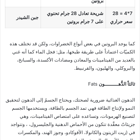
بروتين
7*4 = 28
شريحة تعادل 28 جرام تحتوي
جبن الشيدر
سعر حراري
على 7 جرام بروتين
كما يوجد البروتين في بعض أنواع الخضراوات، ولكن قد تختلف هذه
الكميّات اعتماداً على طريقة طبخها، مثل: فجل الماء كما أنه غني
بالعديد من الفيتامينات والمعادن ومضادات الأكسدة، والسبانخ،
والبروكلي، والهليون، والقرنبيط.
ثالثاً الدُّهـــــــــــون
Fats
الدهون الغذائية ضرورية لصحتك، ويحتاج الجسمُ إلى الدهون لتحقيق
النمو ولإنتاج الطاقة فهي تمد الجسم بالطاقة، ويستخدمها الجسم
لتصنيع الهرمونات، وتساعده على امتصاص الفيتامينات، وهي
جزيئاتٌ معقَّدة تتكون من الأحماض الدهنية والجليسرول، ، وتتواجد
في (زيت الزيتون والكانولا، الأفوكادو، وجوز الهند، والمكسرات