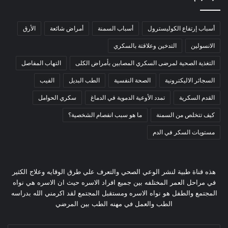
أسباب إرتفاع الكوليسترول
أسباب السمنة
أمراض شائعة
الأرق
الانسولين
التدخين وعلاقتة بالسكري
التغذية الصحية لمرضى السكري المصابين بأمراض الكلى
التهاب المفاصل
السجائر الاليكترونية
الصحة النفسية
الطب البديل
الفيب
القدم السكرية
تمدد الأوعية الدموية في الدماغ
سكري الحوامل
كيف تتخلص من السمنة
ما هو سبب انفصام الشخصية؟
مستويات السكر في الدم
هذه قناة طبية لنشر الوعي الصحي والتعرف علي طرق الوقايه وعلاج الكثير
في مراحل العمر المختلفه بين جميع افراد الاسره حيث ان الاسره هي نواه
المجتمع والطفل هو نواه الاسره ومستقبل المجتمع لقد اكرمني الله بدراسه
الطب والعمل في مهنه الطب بين المرضي