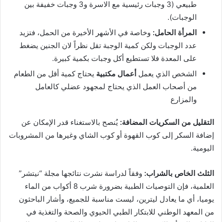
طبيعي (3 وجبات رئيسية مع الاسرة و3 وجبات خفيفة بين
الوجبات).
المرأة الحامل:
وخاصة في الأشهر الأخيرة من الحمل، فتزيد
عدد الوجبات ولكن كمية الوجبة تقل نظراً لان الجنين يضغط
على المعدة فلا تستطيع أكل وجبات بكمية كبيرة.
الشخص الذي يعمل
أعمال مكتبية
يحتاج كمية أقل من الطعام
من أصحاب العمل الذي يحتاج لمجهود عضلي كالعامل
والمزارع
التقليل من السكريات المضافة:
يُنصح بالاستغناء قدر الإمكان عن
إضافة السكر إلى كوب القهوة أو كوب الشاي وغيرها من المشروبات
اليومية.
الثلث الخاص بالشراب:
وفقاً لدراسة نشرت نتائجها مجلة “نيتشر”
العلمية، فإن التوصيات الطبية بضرورة شرب 8 أكواب من الماء
يوميا، أي ما يعادل ليترين، ليست مناسبة للجميع، وأشار الباحثون
من المعهد الوطني للابتكار الطبي الحيوي والصحة والتغذية في