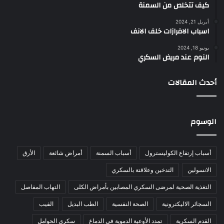
كيف تتخلص من السمنة
أبريل 21, 2024
اسباب الافرازات خلف الانف
يونيو 18, 2024
النوم عند مريض السكري
أحدث المقالات
الوسوم
أسباب إرتفاع الكوليسترول
أسباب السمنة
أمراض شائعة
الأرق
الانسولين
التدخين وعلاقتة بالسكري
التغذية الصحية لمرضى السكري المصابين بأمراض الكلى
التهاب المفاصل
السجائر الاليكترونية
الصحة النفسية
الطب البديل
الفيب
القدم السكرية
تمدد الأوعية الدموية في الدماغ
سكري الحوامل