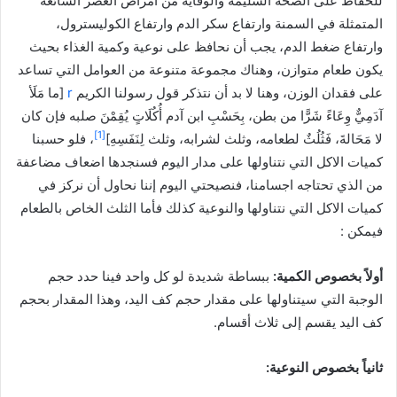
للحفاظ على الصحة السليمة والوقاية من امراض العصر الشائعة
المتمثلة في السمنة وارتفاع سكر الدم وارتفاع الكوليسترول،
وارتفاع ضغط الدم، يجب أن نحافظ على نوعية وكمية الغذاء بحيث
يكون طعام متوازن، وهناك مجموعة متنوعة من العوامل التي تساعد
على فقدان الوزن، وهنا لا بد أن نتذكر قول رسولنا الكريم
r
[ما مَلَأ
آدَمِيٌّ وِعَاءً شَرًّا من بطن، بِحَسْبِ ابن آدم أُكُلَاتٍ يُقِمْنَ صلبه فإن كان
[1]
لا مَحَالةَ، فَثُلُثٌ لطعامه، وثلث لشرابه، وثلث لِنَفَسِهِ]
، فلو حسبنا
كميات الاكل التي نتناولها على مدار اليوم فسنجدها اضعاف مضاعفة
من الذي تحتاجه اجسامنا، فنصيحتي اليوم إننا نحاول أن نركز في
كميات الاكل التي نتناولها والنوعية كذلك فأما الثلث الخاص بالطعام
فيمكن :
أولاً بخصوص الكمية:
ببساطة شديدة لو كل واحد فينا حدد حجم
الوجبة التي سيتناولها على مقدار حجم كف اليد، وهذا المقدار بحجم
كف اليد يقسم إلى ثلاث أقسام.
ثانياً بخصوص النوعية: