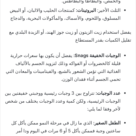
والحمص، والبطاطا والبطاطس.
الثلث الأخير:
البروتينات:
كمنتجات الحليب والالبان، أو البيض
المسلوق، واللحوم، والأسماك، والمأكولات البحرية، والدجاج
يفضل استخدام زيت الزيتون أو زيت جوز الهند، أو الزبدة البلدي مع
تقليل الكميات بقدر المستطاع
الوجبات الخفيفة
Snags
:
يفضل أن يكون بها سعرات حرارية
قليلة كالخضروات أو الفواكه وذلك لتزويد الجسم بالألياف
الغذائية التي تؤمن الشعور بالشبع، والفيتامينات والمعادن التي
تحمي الجسم أثناء فقدان الوزن.
عدد الوجبات:
تتراوح بين 3 وجبات رئيسية ووجبتي خفيفتين بين
الوجبات الرئيسية، ولكن كمية وعدد الوجبات يختلف من شخص
لأخر وفقا لما يلي:
الطفل الصغير:
الذي ما زال في مرحلة النمو ممكن يأكل كل
ساعتين وجبة فممكن يأكل 5 أو 6 مرات في اليوم ودا أمر