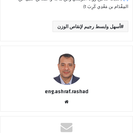
المِقْدَام بن مَعْدِي كَرِبَ
t)
أسهل وابسط رجيم لإنقاص الوزن
eng.ashraf.rashad
موقع
الويب